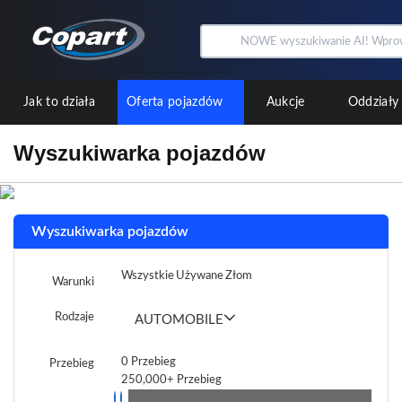
Jak to działa
Oferta pojazdów
Aukcje
Oddziały
Wyszukiwarka pojazdów
Wyszukiwarka pojazdów
Wszystkie
Używane
Złom
Warunki
Rodzaje
AUTOMOBILE
0
Przebieg
Przebieg
250,000+
Przebieg