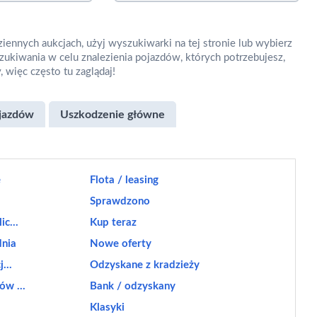
iennych aukcjach, użyj wyszukiwarki na tej stronie lub wybierz
zukiwania w celu znalezienia pojazdów, których potrzebujesz,
 więc często tu zaglądaj!
ojazdów
Uszkodzenie główne
e
Flota / leasing
e
Sprawdzono
c...
Kup teraz
dnia
Nowe oferty
...
Odzyskane z kradzieży
ów ...
Bank / odzyskany
Klasyki