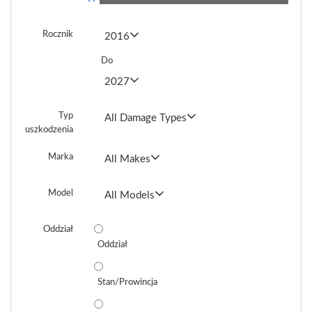
Rocznik
2016
Do
2027
Typ
All Damage Types
uszkodzenia
Marka
All Makes
Model
All Models
Oddział
Oddział
Stan/Prowincja