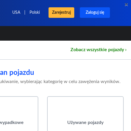
×
USA
|
Polski
Zarejestruj
Zaloguj się
y
Zobacz wszystkie pojazdy ›
an pojazdu
kiwanie, wybierając kategorię w celu zawężenia wyników.
owypadkowe
Używane pojazdy