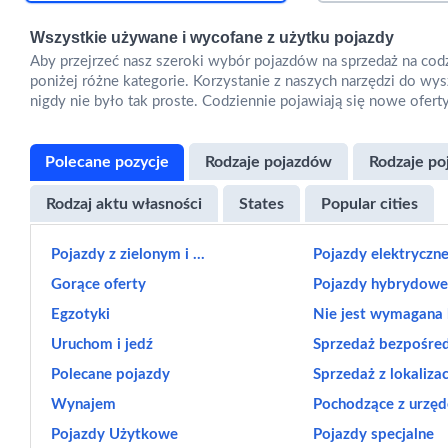
Wszystkie używane i wycofane z użytku pojazdy
Aby przejrzeć nasz szeroki wybór pojazdów na sprzedaż na codz
poniżej różne kategorie. Korzystanie z naszych narzędzi do wys
nigdy nie było tak proste. Codziennie pojawiają się nowe oferty,
Polecane pozycje
Rodzaje pojazdów
Rodzaje p
Rodzaj aktu własności
States
Popular cities
Pojazdy z zielonym i ...
Pojazdy elektryczn
Gorące oferty
Pojazdy hybrydow
Egzotyki
Nie jest wymagana li
Uruchom i jedź
Sprzedaż bezpośre
Polecane pojazdy
Sprzedaż z lokalizacj
Wynajem
Pochodzące z urzęd
Pojazdy Użytkowe
Pojazdy specjalne